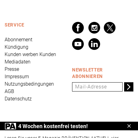
SERVICE
Abonnement
Kündigung
Kunden werben Kunden
Mediadaten
Presse
NEWSLETTER
Impressum
ABONNIEREN
Nutzungsbedingungen
AGB
Datenschutz
PRÄVENTION AKTUELL ist ein Produkt der Universum
4 Wochen kostenfrei testen!
Schl
Verlag GmbH, Wettinerstraße 3-5, 65189 Wiesbaden,
www.universum.de
,
info@universum.de