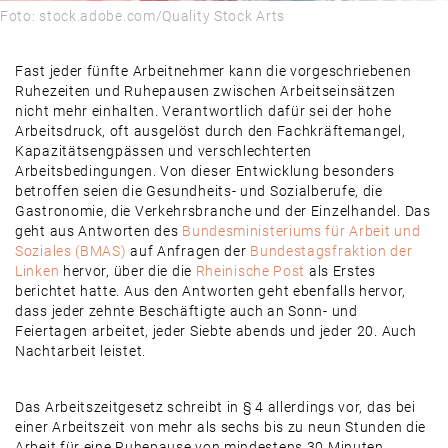
Foto: stock.adobe.com/Quality Stock Arts
Fast jeder fünfte Arbeitnehmer kann die vorgeschriebenen
Ruhezeiten und Ruhepausen zwischen Arbeitseinsätzen
nicht mehr einhalten. Verantwortlich dafür sei der hohe
Arbeitsdruck, oft ausgelöst durch den Fachkräftemangel,
Kapazitätsengpässen und verschlechterten
Arbeitsbedingungen. Von dieser Entwicklung besonders
betroffen seien die Gesundheits- und Sozialberufe, die
Gastronomie, die Verkehrsbranche und der Einzelhandel. Das
geht aus Antworten des
Bundesministeriums für Arbeit und
Soziales (BMAS)
auf Anfragen der
Bundestagsfraktion der
Linken
hervor, über die die
Rheinische Post
als Erstes
berichtet hatte. Aus den Antworten geht ebenfalls hervor,
dass jeder zehnte Beschäftigte auch an Sonn- und
Feiertagen arbeitet, jeder Siebte abends und jeder 20. Auch
Nachtarbeit leistet.
Das Arbeitszeitgesetz schreibt in § 4 allerdings vor, das bei
einer Arbeitszeit von mehr als sechs bis zu neun Stunden die
Arbeit für eine Ruhepause von mindestens 30 Minuten