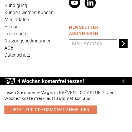
Kündigung
Kunden werben Kunden
Mediadaten
Presse
NEWSLETTER
Impressum
ABONNIEREN
Nutzungsbedingungen
AGB
Datenschutz
PRÄVENTION AKTUELL ist ein Produkt der Universum
4 Wochen kostenfrei testen!
Schl
Verlag GmbH, Wettinerstraße 3-5, 65189 Wiesbaden,
www.universum.de
,
info@universum.de
Lesen Sie unser E-Magazin PRÄVENTION AKTUELL vier
Wochen kostenfrei - läuft automatisch aus.
JETZT FÜR GRATISMONAT ANMELDEN
PORTAL
E-MAGAZIN