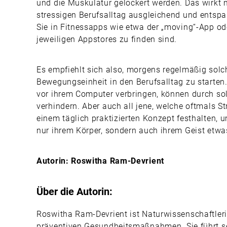
und die Muskulatur gelockert werden. Das wirkt
stressigen Berufsalltag ausgleichend und entsp
Sie in Fitnessapps wie etwa der „moving“-App od
jeweiligen Appstores zu finden sind.
Es empfiehlt sich also, morgens regelmäßig solch
Bewegungseinheit in den Berufsalltag zu starten.
vor ihrem Computer verbringen, können durch so
verhindern. Aber auch all jene, welche oftmals St
einem täglich praktizierten Konzept festhalten, u
nur ihrem Körper, sondern auch ihrem Geist etwa
Autorin: Roswitha Ram-Devrient
Über die Autorin:
Roswitha Ram-Devrient ist Naturwissenschaftleri
präventiven Gesundheitsmaßnahmen. Sie führt se