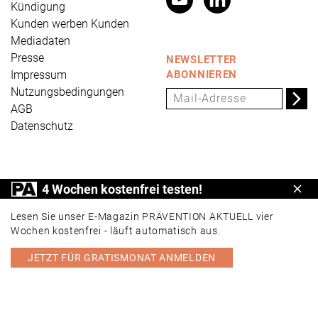
Kündigung
Kunden werben Kunden
Mediadaten
Presse
NEWSLETTER
Impressum
ABONNIEREN
Nutzungsbedingungen
AGB
Datenschutz
PRÄVENTION AKTUELL ist ein Produkt der Universum
4 Wochen kostenfrei testen!
Schl
Verlag GmbH, Wettinerstraße 3-5, 65189 Wiesbaden,
www.universum.de
,
info@universum.de
Lesen Sie unser E-Magazin PRÄVENTION AKTUELL vier
Wochen kostenfrei - läuft automatisch aus.
JETZT FÜR GRATISMONAT ANMELDEN
PORTAL
E-MAGAZIN