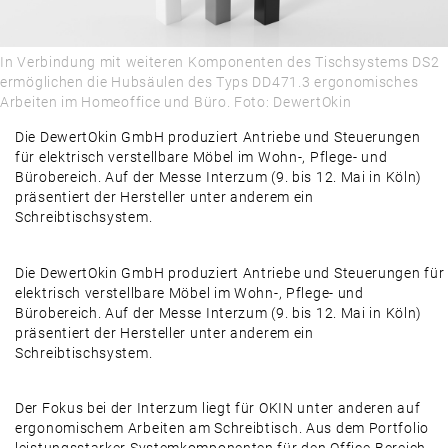
INNOVATIV ARBEITEN
ALLES, WAS RECHT IST
In Verbindung mit weiteren Komponenten des Tischsystems DS2
ermöglichen die Hubsäulen des Typs DD471.3 ergonomisches
PRODUKTE & MÄRKTE
Arbeiten im Homeoffice und Büro. Foto: DewertOkin
DAMALS
Die DewertOkin GmbH produziert Antriebe und Steuerungen
für elektrisch verstellbare Möbel im Wohn-, Pflege- und
AUSBLICK
Bürobereich. Auf der Messe Interzum (9. bis 12. Mai in Köln)
präsentiert der Hersteller unter anderem ein
Schreibtischsystem.
Die DewertOkin GmbH produziert Antriebe und Steuerungen für
elektrisch verstellbare Möbel im Wohn-, Pflege- und
Bürobereich. Auf der Messe Interzum (9. bis 12. Mai in Köln)
präsentiert der Hersteller unter anderem ein
Schreibtischsystem.
Der Fokus bei der Interzum liegt für OKIN unter anderen auf
ergonomischem Arbeiten am Schreibtisch. Aus dem Portfolio