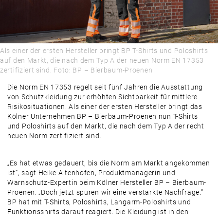
PRAXIS
PRODUKTE & MÄRKTE
DAMALS
Als einer der ersten Hersteller bringt BP T-Shirts und Poloshirts
AUSBLICK
auf den Markt, die nach dem Typ A der neuen Norm EN 17353
zertifiziert sind. Foto: BP – Bierbaum-Proenen
Die Norm EN 17353 regelt seit fünf Jahren die Ausstattung
von Schutzkleidung zur erhöhten Sichtbarkeit für mittlere
Risikosituationen. Als einer der ersten Hersteller bringt das
Kölner Unternehmen BP – Bierbaum-Proenen nun T-Shirts
und Poloshirts auf den Markt, die nach dem Typ A der recht
neuen Norm zertifiziert sind.
„Es hat etwas gedauert, bis die Norm am Markt angekommen
ist“, sagt Heike Altenhofen, Produktmanagerin und
Warnschutz-Expertin beim Kölner Hersteller BP – Bierbaum-
Proenen. „Doch jetzt spüren wir eine verstärkte Nachfrage.“
BP hat mit T-Shirts, Poloshirts, Langarm-Poloshirts und
Funktionsshirts darauf reagiert. Die Kleidung ist in den