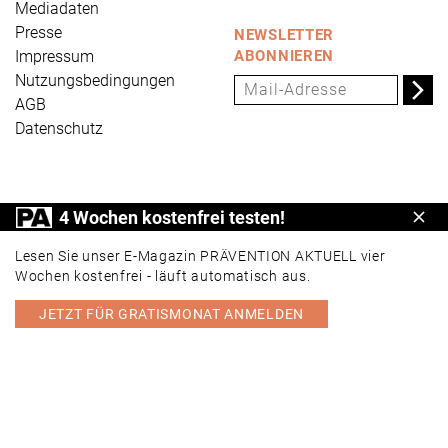
Mediadaten
Presse
NEWSLETTER
Impressum
ABONNIEREN
Nutzungsbedingungen
AGB
Datenschutz
PRÄVENTION AKTUELL ist ein Produkt der Universum
4 Wochen kostenfrei testen!
Schl
Verlag GmbH, Wettinerstraße 3-5, 65189 Wiesbaden,
www.universum.de
,
info@universum.de
Lesen Sie unser E-Magazin PRÄVENTION AKTUELL vier
Wochen kostenfrei - läuft automatisch aus.
JETZT FÜR GRATISMONAT ANMELDEN
PORTAL
E-MAGAZIN