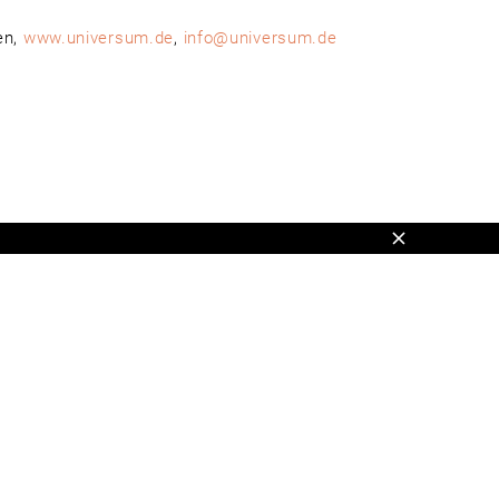
en,
www.universum.de
,
info@universum.de
Schließen