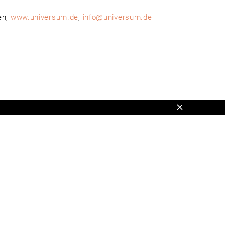
en,
www.universum.de
,
info@universum.de
Schließen