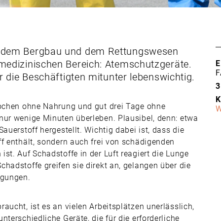
, dem Bergbau und dem Rettungswesen
medizinischen Bereich: Atemschutzgeräte.
E
F
r die Beschäftigten mitunter lebenswichtig.
3
K
Wochen ohne Nahrung und gut drei Tage ohne
W
nur wenige Minuten überleben. Plausibel, denn: etwa
auerstoff hergestellt. Wichtig dabei ist, dass die
ff enthält, sondern auch frei von schädigenden
st. Auf Schadstoffe in der Luft reagiert die Lunge
hadstoffe greifen sie direkt an, gelangen über die
igungen.
aucht, ist es an vielen Arbeitsplätzen unerlässlich,
terschiedliche Geräte, die für die erforderliche