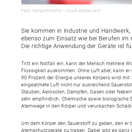
Foto: benjaminnolte – stock.adobe.com
Sie kommen in Industrie und Handwerk
ebenso zum Einsatz wie bei Berufen im 
Die richtige Anwendung der Geräte ist fü
Tritt ein Notfall ein, kann der Mensch mehrere 
Flüssigkeit auskommen. Ohne Luft aber, kann er 
90 Prozent der Energie unseres Körpers wird mit S
eingeatmete Luft nicht nur ausreichend Sauersto
Stäuben, Aerosolen, Dämpfen, Gasen oder Nebeln i
sehr empfindlich. Chemische sowie biologische Sc
Atemwege in den Körper und verursachen Schäd
Um dem Körper den Sauerstoff zu geben, den er br
Atemschutzgeräte zu tragen. Dabei gibt es ganz un