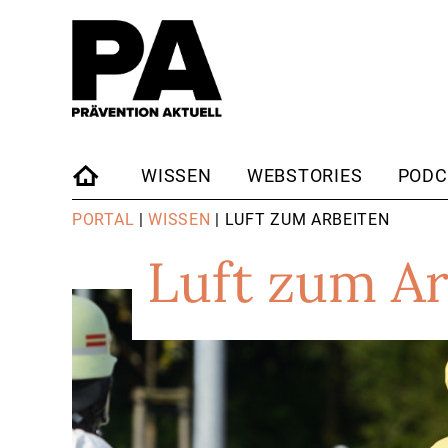
WISSEN
WEBSTORIES
PODC
STARTSEITE
PORTAL
|
WISSEN
| LUFT ZUM ARBEITEN
Luft zum Ar