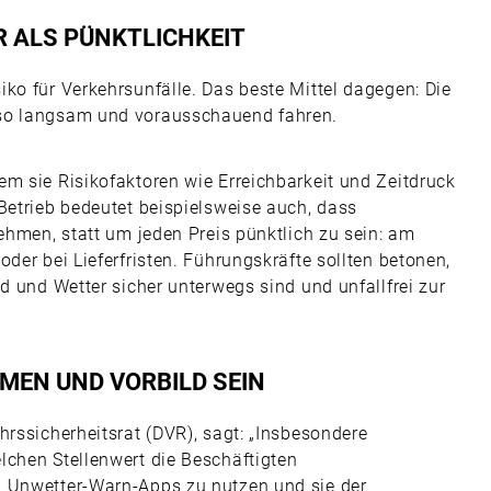
 ALS PÜNKTLICHKEIT
ko für Verkehrsunfälle. Das beste Mittel dagegen: Die
lso langsam und vorausschauend fahren.
em sie Risikofaktoren wie Erreichbarkeit und Zeitdruck
Betrieb bedeutet beispielsweise auch, dass
nehmen, statt um jeden Preis pünktlich zu sein: am
der bei Lieferfristen. Führungskräfte sollten betonen,
d und Wetter sicher unterwegs sind und unfallfrei zur
EN UND VORBILD SEIN
hrssicherheitsrat (DVR), sagt: „Insbesondere
lchen Stellenwert die Beschäftigten
h Unwetter-Warn-Apps zu nutzen und sie der