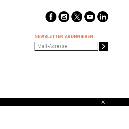
NEWSLETTER ABONNIEREN
Schließen
en,
www.universum.de
,
info@universum.de