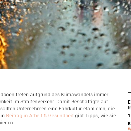
indböen treten aufgrund des Klimawandels immer
mkeit im Straßenverkehr. Damit Beschäftigte auf
E
R
sollten Unternehmen eine Fahrkultur etablieren, die
Ein
Beitrag in Arbeit & Gesundheit
gibt Tipps, wie sie
1
hienen.
K
W