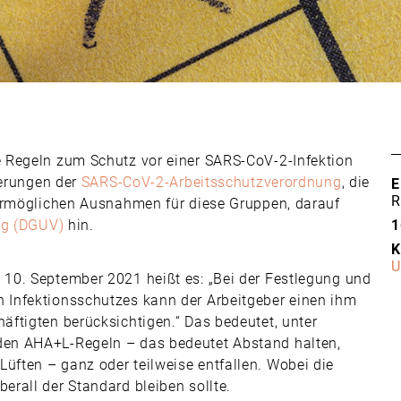
 Regeln zum Schutz vor einer SARS-CoV-2-Infektion
derungen der
SARS-CoV-2-Arbeitsschutzverordnung
, die
E
R
 ermöglichen Ausnahmen für diese Gruppen, darauf
ng (DGUV)
hin.
1
K
U
10. September 2021 heißt es: „Bei der Festlegung und
Infektionsschutzes kann der Arbeitgeber einen ihm
ftigten berücksichtigen.“ Das bedeutet, unter
en AHA+L-Regeln – das bedeutet Abstand halten,
ften – ganz oder teilweise entfallen. Wobei die
rall der Standard bleiben sollte.