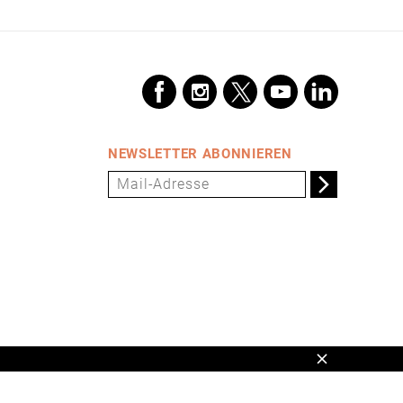
NEWSLETTER ABONNIEREN
Schließen
en,
www.universum.de
,
info@universum.de