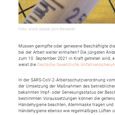
Foto: stock.adobe.com/Benedikt
Müssen geimpfte oder genesene Beschäftigte die
bei der Arbeit weiter einhalten? Die jüngsten Än
zum 10. September 2021 in Kraft getreten sind,
weist die
Deutsche Gesetzliche Unfallversicheru
In der SARS-CoV-2-Arbeitsschutzverordnung vom 
der Umsetzung der Maßnahmen des betrieblichen 
bekannten Impf- oder Genesungsstatus der Beschä
bestimmten Voraussetzungen können die geltend
Händehygiene beachten, Atemmaske tragen und Lü
Händehygiene ebenso wie regelmäßiges Lüften übe