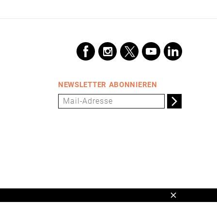
NEWSLETTER ABONNIEREN
Schließen
en,
www.universum.de
,
info@universum.de