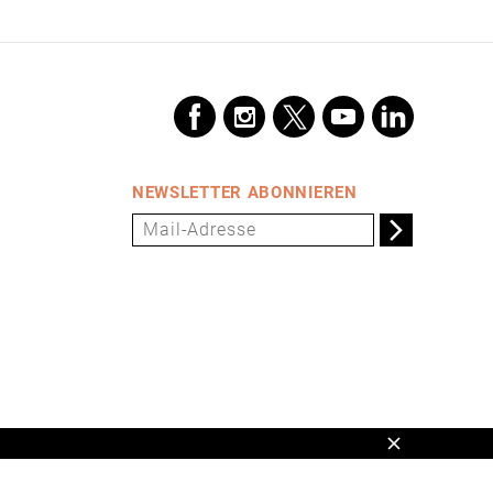
NEWSLETTER ABONNIEREN
Schließen
en,
www.universum.de
,
info@universum.de