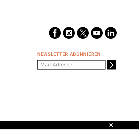
NEWSLETTER ABONNIEREN
Schließen
en,
www.universum.de
,
info@universum.de