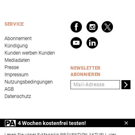
SERVICE
Abonnement
Kündigung
Kunden werben Kunden
Mediadaten
Presse
NEWSLETTER
Impressum
ABONNIEREN
Nutzungsbedingungen
AGB
Datenschutz
PRÄVENTION AKTUELL ist ein Produkt der Universum
4 Wochen kostenfrei testen!
Schl
Verlag GmbH, Wettinerstraße 3-5, 65189 Wiesbaden,
www.universum.de
,
info@universum.de
Lesen Sie unser E-Magazin PRÄVENTION AKTUELL vier