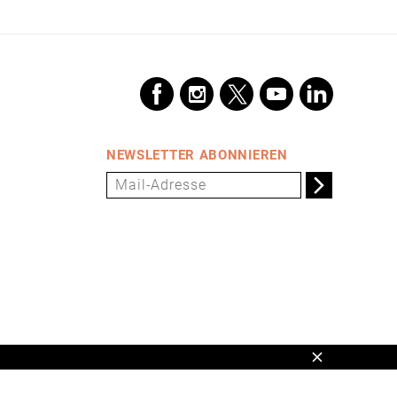
NEWSLETTER ABONNIEREN
Schließen
en,
www.universum.de
,
info@universum.de