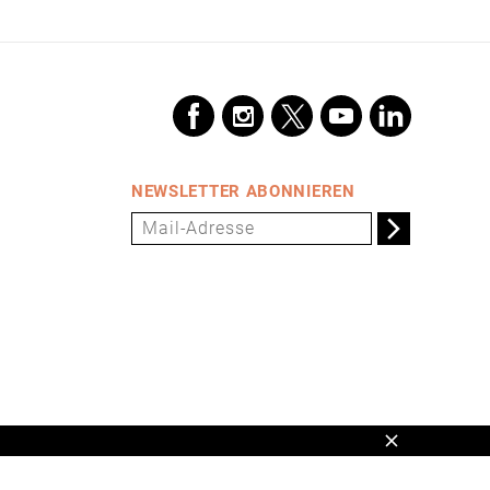
NEWSLETTER ABONNIEREN
Schließen
en,
www.universum.de
,
info@universum.de