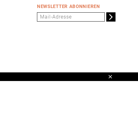
NEWSLETTER ABONNIEREN
Schließen
en,
www.universum.de
,
info@universum.de