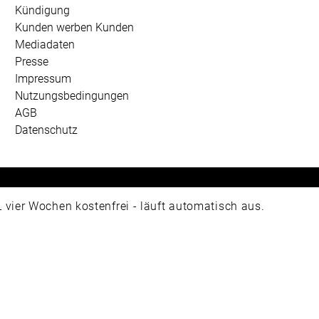
Kündigung
Kunden werben Kunden
Mediadaten
Presse
Impressum
Nutzungsbedingungen
AGB
Datenschutz
 Universum Verlag GmbH, Wettinerstraße 3-5, 65189 Wiesbad
ier Wochen kostenfrei - läuft automatisch aus.