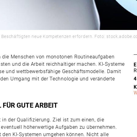
 den Beschäftigten neue Kompetenzen erfordern. Foto: stock.adobe
en die Menschen von monotonen Routineaufgaben
asten und die Arbeit reichhaltiger machen. KI-Systeme
E
R
sse und wettbewerbsfähige Geschäftsmodelle. Damit
ür den Umgang mit der Technologie und veränderte
4
K
W
L FÜR GUTE ARBEIT
t in der Qualifizierung. Ziel ist zum einen, die
d eventuell höherwertige Aufgaben zu übernehmen.
 den KI-Systemen umgehen können. Nicht alle