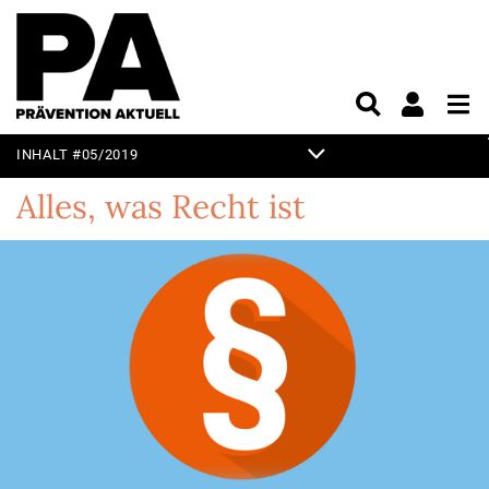
INHALT #05/2019
TITELTHEMA
Alles, was Recht ist
EDITORIAL
KURZ & KNAPP
PRAXIS
UNTERHALTUNG
VORSCHAU