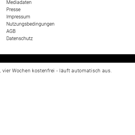
Mediadaten
Presse
Impressum
Nutzungsbedingungen
AGB
Datenschutz
 Universum Verlag GmbH, Wettinerstraße 3-5, 65189 Wiesbad
ier Wochen kostenfrei - läuft automatisch aus.