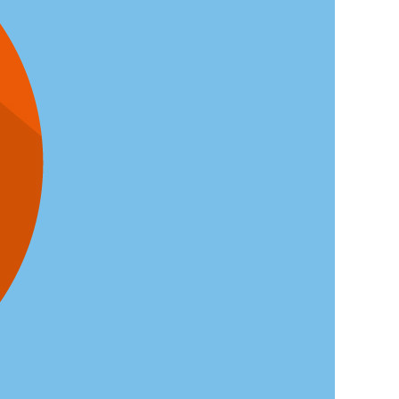
KURZ & KNAPP
MELDUNGEN
MARKT
ALLES, WAS RECHT
IST
RECHTSPRECHUNG &
URTEILE
ZAHLEN & FAKTEN
PRAXIS
„DIE ZAHLEN
MÜSSEN RUNTER“
„EIN KRANKENHAUS
IST WIE EINE KLEINE
STADT“
WIE SICHER IST