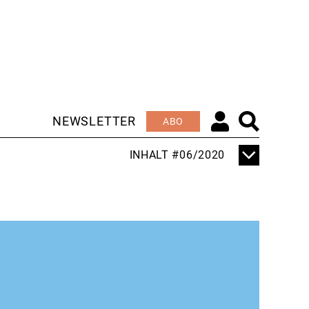
NEWSLETTER
ABO
INHALT #06/2020
TITELTHEMA
DER BERG RUFT
EDITORIAL
SCHNEE VON
MORGEN