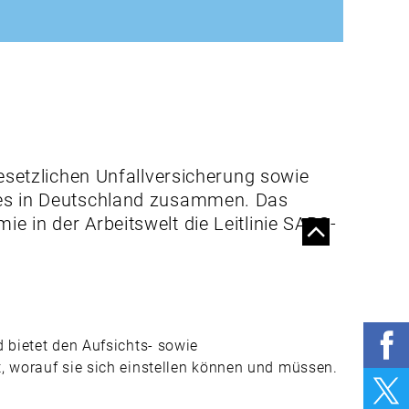
ZEITARBEIT?
IM MASKEN-
WIRRWARR
BGM – EIN
WICHTIGER
BAUSTEIN
GESUNDE
ERNÄHRUNG ENDET
esetzlichen Unfallversicherung sowie
NICHT AN DER
zes in Deutschland zusammen. Das
KÜCHENTÜR
 in der Arbeitswelt die Leitlinie SARS-
ARBEITEN IM
GRÜNEN BEREICH
WIE LANGE SCHÜTZT
EIN HELM?
 bietet den Aufsichts- sowie
UNTERHALTUNG
, worauf sie sich einstellen können und müssen.
DAMALS