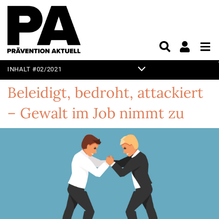
INHALT #02/2021
TITELTHEMA
Beleidigt, bedroht, attackiert
EDITORIAL
– Gewalt im Job nimmt zu
KURZ & KNAPP
PRAXIS
PRODUKTE & MÄRKTE
UNTERHALTUNG
VORSCHAU