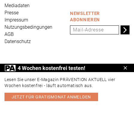
Mediadaten
Presse
NEWSLETTER
Impressum
ABONNIEREN
Nutzungsbedingungen
AGB
Datenschutz
PRÄVENTION AKTUELL ist ein Produkt der Universum
4 Wochen kostenfrei testen!
Schl
Verlag GmbH, Wettinerstraße 3-5, 65189 Wiesbaden,
www.universum.de
,
info@universum.de
Lesen Sie unser E-Magazin PRÄVENTION AKTUELL vier
Wochen kostenfrei - läuft automatisch aus.
JETZT FÜR GRATISMONAT ANMELDEN
PORTAL
E-MAGAZIN