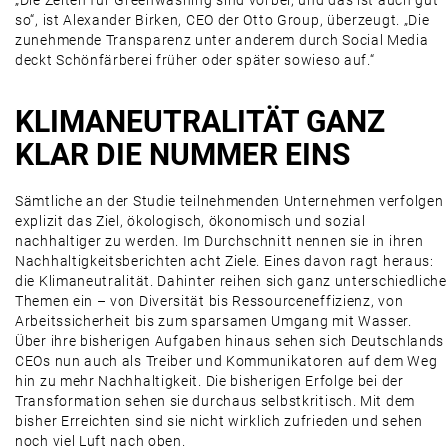
„Die Zeiten für Greenwashing sind vorbei, und das ist auch gut
so“, ist Alexander Birken, CEO der Otto Group, überzeugt. „Die
zunehmende Transparenz unter anderem durch Social Media
deckt Schönfärberei früher oder später sowieso auf.“
KLIMANEUTRALITÄT GANZ
KLAR DIE NUMMER EINS
Sämtliche an der Studie teilnehmenden Unternehmen verfolgen
explizit das Ziel, ökologisch, ökonomisch und sozial
nachhaltiger zu werden. Im Durchschnitt nennen sie in ihren
Nachhaltigkeitsberichten acht Ziele. Eines davon ragt heraus:
die Klimaneutralität. Dahinter reihen sich ganz unterschiedliche
Themen ein – von Diversität bis Ressourceneffizienz, von
Arbeitssicherheit bis zum sparsamen Umgang mit Wasser.
Über ihre bisherigen Aufgaben hinaus sehen sich Deutschlands
CEOs nun auch als Treiber und Kommunikatoren auf dem Weg
hin zu mehr Nachhaltigkeit. Die bisherigen Erfolge bei der
Transformation sehen sie durchaus selbstkritisch. Mit dem
bisher Erreichten sind sie nicht wirklich zufrieden und sehen
noch viel Luft nach oben.