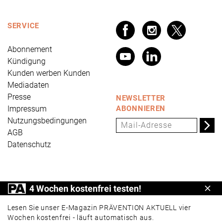
SERVICE
Abonnement
Kündigung
Kunden werben Kunden
Mediadaten
Presse
NEWSLETTER
Impressum
ABONNIEREN
Nutzungsbedingungen
AGB
Datenschutz
PRÄVENTION AKTUELL ist ein Produkt der Universum
4 Wochen kostenfrei testen!
Schl
Verlag GmbH, Wettinerstraße 3-5, 65189 Wiesbaden,
www.universum.de
,
info@universum.de
Lesen Sie unser E-Magazin PRÄVENTION AKTUELL vier
Wochen kostenfrei - läuft automatisch aus.