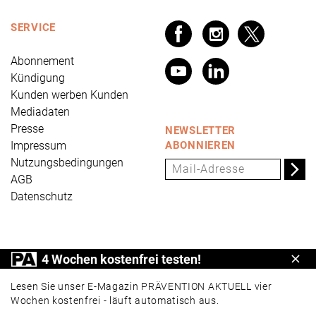
SERVICE
Abonnement
Kündigung
Kunden werben Kunden
Mediadaten
Presse
NEWSLETTER
Impressum
ABONNIEREN
Nutzungsbedingungen
AGB
Datenschutz
PRÄVENTION AKTUELL ist ein Produkt der Universum
4 Wochen kostenfrei testen!
Schl
Verlag GmbH, Wettinerstraße 3-5, 65189 Wiesbaden,
www.universum.de
,
info@universum.de
Lesen Sie unser E-Magazin PRÄVENTION AKTUELL vier
Wochen kostenfrei - läuft automatisch aus.