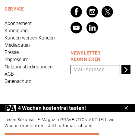
SERVICE
Abonnement
Kündigung
Kunden werben Kunden
Mediadaten
Presse
NEWSLETTER
Impressum
ABONNIEREN
Nutzungsbedingungen
AGB
Datenschutz
PRÄVENTION AKTUELL ist ein Produkt der Universum
4 Wochen kostenfrei testen!
Schl
Verlag GmbH, Wettinerstraße 3-5, 65189 Wiesbaden,
www.universum.de
,
info@universum.de
Lesen Sie unser E-Magazin PRÄVENTION AKTUELL vier
Wochen kostenfrei - läuft automatisch aus.