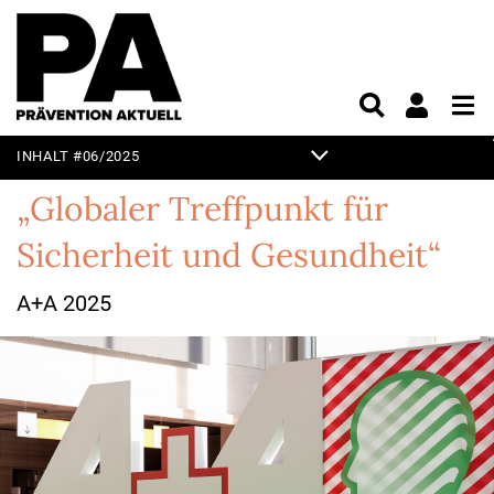
INHALT #06/2025
EDITORIAL
„Globaler Treffpunkt für
SCHWERPUNKT
Sicherheit und Gesundheit“
A+A
A+A 2025
SICHER UND GESUND
ARBEITEN
GUT FÜHREN
NACHHALTIG UND
INNOVATIV ARBEITEN