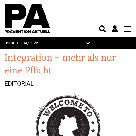
INHALT #04/2025
EDITORIAL
Integration – mehr als nur
SCHWERPUNKT
eine Pflicht
SICHER UND GESUND
EDITORIAL
ARBEITEN
NACHHALTIG UND
INNOVATIV ARBEITEN
ALLES, WAS RECHT IST
PRAXIS