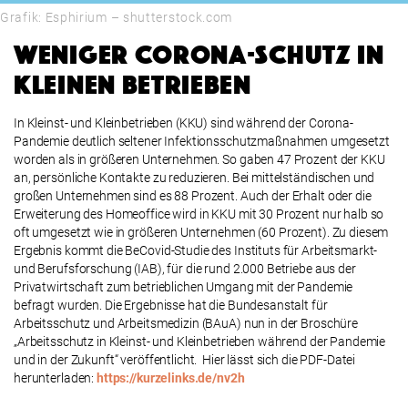
Grafik: Esphirium – shutterstock.com
WENIGER CORONA-SCHUTZ IN
KLEINEN BETRIEBEN
In Kleinst- und Kleinbetrieben (KKU) sind während der Corona-
Pandemie deutlich seltener Infektionsschutzmaßnahmen umgesetzt
worden als in größeren Unternehmen. So gaben 47 Prozent der KKU
an, persönliche Kontakte zu reduzieren. Bei mittelständischen und
großen Unternehmen sind es 88 Prozent. Auch der Erhalt oder die
Erweiterung des Homeoffice wird in KKU mit 30 Prozent nur halb so
oft umgesetzt wie in größeren Unternehmen (60 Prozent). Zu diesem
Ergebnis kommt die BeCovid-Studie des Instituts für Arbeitsmarkt-
und Berufsforschung (IAB), für die rund 2.000 Betriebe aus der
Privatwirtschaft zum betrieblichen Umgang mit der Pandemie
befragt wurden. Die Ergebnisse hat die Bundesanstalt für
Arbeitsschutz und Arbeitsmedizin (BAuA) nun in der Broschüre
„Arbeitsschutz in Kleinst- und Kleinbetrieben während der Pandemie
und in der Zukunft“ veröffentlicht. Hier lässt sich die PDF-Datei
herunterladen:
https://kurzelinks.de/nv2h