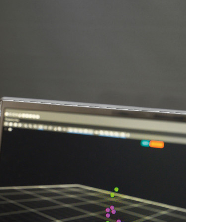
KURZ & KNAPP
MELDUNGEN
ALLES, WAS RECHT
IST
RECHTSPRECHUNG
UND URTEILE
ZAHLEN & FAKTEN
PRAXIS
DAS
PROBLEMGELENK
WENN DER KOLLEGE
TRINKT
STILLSTAND IST DER
TOD
WAS SIFAS KÖNNEN