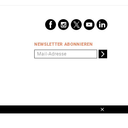
NEWSLETTER ABONNIEREN
Schließen
en,
www.universum.de
,
info@universum.de