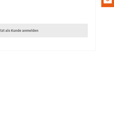
UNTERHALTUNG
GADGETS
tzt als Kunde anmelden
DAMALS
GEWINNSPIEL
VORSCHAU
VORSCHAU