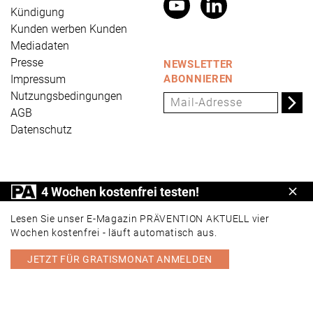
Kündigung
Kunden werben Kunden
Mediadaten
Presse
NEWSLETTER
Impressum
ABONNIEREN
Nutzungsbedingungen
AGB
Datenschutz
PRÄVENTION AKTUELL ist ein Produkt der Universum
4 Wochen kostenfrei testen!
Schl
Verlag GmbH, Wettinerstraße 3-5, 65189 Wiesbaden,
www.universum.de
,
info@universum.de
Lesen Sie unser E-Magazin PRÄVENTION AKTUELL vier
Wochen kostenfrei - läuft automatisch aus.
JETZT FÜR GRATISMONAT ANMELDEN
PORTAL
E-MAGAZIN