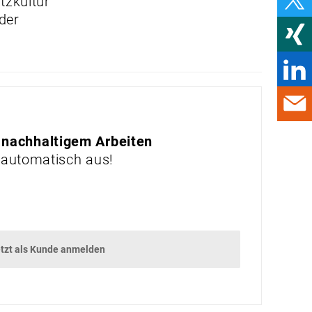
tzkultur
WAS INKLUSION SO
NACHHALTIG MACHT
der
FASSADEN SICHER
BEGRÜNEN
ALLES, WAS RECHT IST
WENN DAS SEIL DES
AUFZUGS REISST
 nachhaltigem Arbeiten
 automatisch aus!
PRAXIS
ALIEN IM AUTOHAUS
BOCK AUF KFZ
PRODUKTE & MÄRKTE
tzt als Kunde anmelden
PSA UND
BRANCHENINFOS