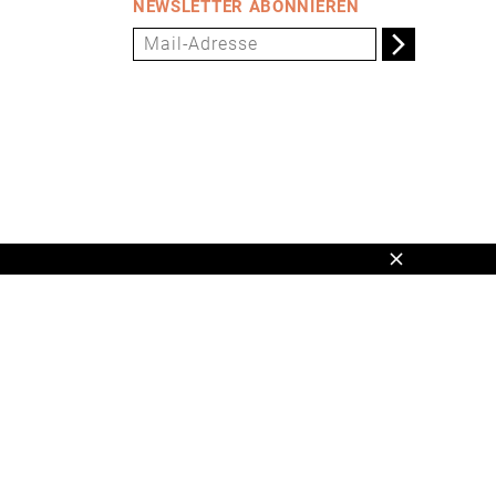
NEWSLETTER ABONNIEREN
Schließen
en,
www.universum.de
,
info@universum.de