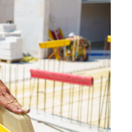
KLIMAWANDEL MIT
ARBEITSSCHUTZ ZU
TUN HAT
KOPFSACHE
KLIMASCHUTZ
HITZE, ALLERGIEN,
INFEKTIONEN
GEFAHR DURCH NEUE
STOFFE
ZAHLEN & FAKTEN
DAS HANDWERK IN
DEUTSCHLAND
SICHER UND GESUND
ARBEITEN
DIE SYSTEMISCHE
BEURTEILUNG DER