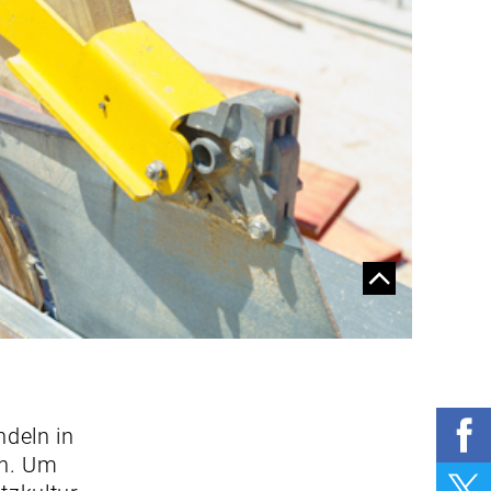
ARBEITSBEDINGUNGEN
WARUM DIE BG AUCH
UNANGEKÜNDIGT
ANKLOPFT
ARBEITSSICHERHEITSREPORT:
NACHHOLBEDARF IN
ALLEN BEREICHEN
GUT FÜHREN
AUCH DIE PSYCHE
BRAUCHT
ERSTHELFER
REMOTE
LEADERSHIP
NACHHALTIG UND
ndeln in
INNOVATIV ARBEITEN
en. Um