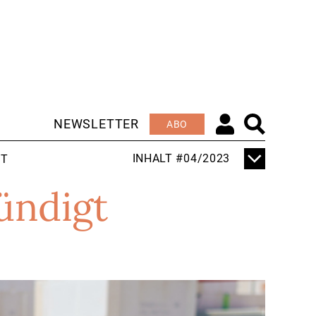
NEWSLETTER
ABO
INHALT #04/2023
FT
EDITORIAL
ündigt
OB DIREKT ODER
INDIREKT – DER
KLIMAWANDEL
BETRIFFT UNS ALLE
SCHWERPUNKT
WAS DER