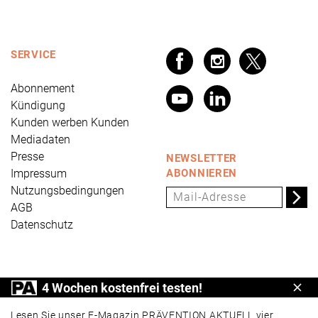
SERVICE
Abonnement
Kündigung
Kunden werben Kunden
Mediadaten
Presse
NEWSLETTER
Impressum
ABONNIEREN
Nutzungsbedingungen
AGB
Datenschutz
PRÄVENTION AKTUELL ist ein Produkt der Universum
4 Wochen kostenfrei testen!
Schl
Verlag GmbH, Wettinerstraße 3-5, 65189 Wiesbaden,
www.universum.de
,
info@universum.de
Lesen Sie unser E-Magazin PRÄVENTION AKTUELL vier