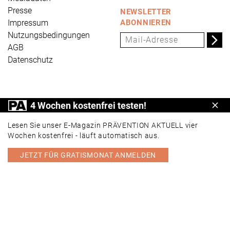
Presse
NEWSLETTER
Impressum
ABONNIEREN
Nutzungsbedingungen
AGB
Datenschutz
PRÄVENTION AKTUELL ist ein Produkt der Universum
4 Wochen kostenfrei testen!
Schl
Verlag GmbH, Wettinerstraße 3-5, 65189 Wiesbaden,
www.universum.de
,
info@universum.de
Lesen Sie unser E-Magazin PRÄVENTION AKTUELL vier
Wochen kostenfrei - läuft automatisch aus.
JETZT FÜR GRATISMONAT ANMELDEN
PORTAL
E-MAGAZIN