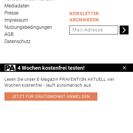
Mediadaten
Presse
NEWSLETTER
Impressum
ABONNIEREN
Nutzungsbedingungen
AGB
Datenschutz
PRÄVENTION AKTUELL ist ein Produkt der Universum
4 Wochen kostenfrei testen!
Schl
Verlag GmbH, Wettinerstraße 3-5, 65189 Wiesbaden,
www.universum.de
,
info@universum.de
Lesen Sie unser E-Magazin PRÄVENTION AKTUELL vier
Wochen kostenfrei - läuft automatisch aus.
JETZT FÜR GRATISMONAT ANMELDEN
PORTAL
E-MAGAZIN