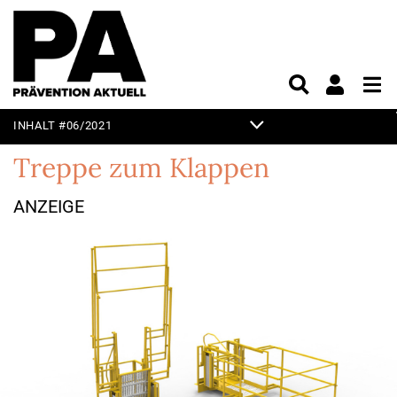
INHALT #06/2021
TITELTHEMA
Treppe zum Klappen
EDITORIAL
ANZEIGE
KURZ & KNAPP
PRAXIS
PRODUKTE & MÄRKTE
UNTERHALTUNG
VORSCHAU