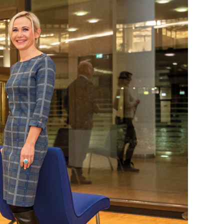
KURZ & KNAPP
MELDUNGEN
ALLES, WAS RECHT
IST
RECHTSPRECHUNG &
URTEILE
ZAHLEN & FAKTEN
PRAXIS
UNTER­WEISUNGEN
BEI SCHLECHTEN
DEUTSCH­
KENNTNISSEN
IM SCHLEUDERGANG
DURCH DIE KRISE
EIN MARATHON, KEIN