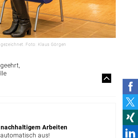
SPRINT
EINE(R) FÜR ALLE
AUSGEZEICHNETES
GESUNDHEITS­
MANAGEMENT
sgezeichnet. Foto: Klaus Görgen
MEGATREND
NACHHALTIGKEIT
geehrt,
PRODUKTE & MÄRKTE
lle
MARKTPLATZ
SICHERER AUFTRITT
BEI SCHNEE UND EIS
UVEX WEITET USA-
ENGAGEMENT AUS
IM HANDUMDREHEN
 nachhaltigem Arbeiten
HOCH UND RUNTER
 automatisch aus!