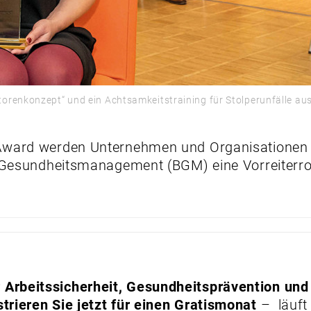
orenkonzept“ und ein Achtsamkeitstraining für Stolperunfälle au
Award werden Unternehmen und Organisationen 
n Gesundheitsmanagement (BGM) eine Vorreiterro
Arbeitssicherheit, Gesundheitsprävention und
trieren Sie jetzt für einen Gratismonat
– läuft