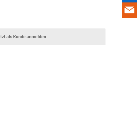
WORKWEAR IM
WANDEL
STUFEN STATT
SPROSSEN
tzt als Kunde anmelden
UNTERHALTUNG
DAMALS
GADGETS
GEWINNSPIEL
VORSCHAU
VORSCHAU