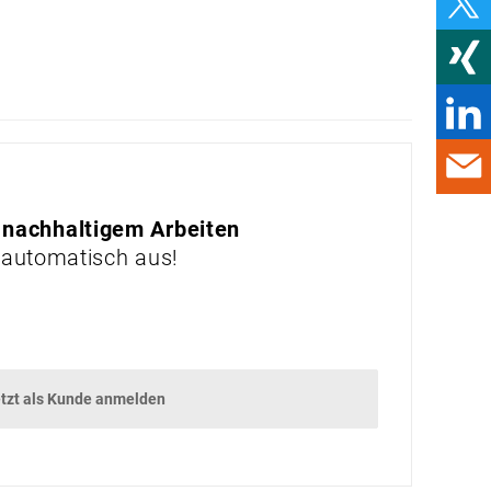
WORKWEAR IM
WANDEL
STUFEN STATT
SPROSSEN
UNTERHALTUNG
DAMALS
GADGETS
 nachhaltigem Arbeiten
 automatisch aus!
GEWINNSPIEL
VORSCHAU
VORSCHAU
tzt als Kunde anmelden