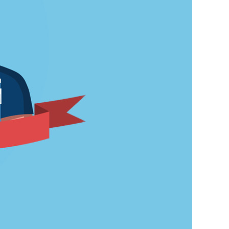
KURZ & KNAPP
MELDUNGEN
ALLES, WAS RECHT
IST
RECHTSPRECHUNG &
URTEILE
ZAHLEN & FAKTEN
PRAXIS
UNTER­WEISUNGEN
BEI SCHLECHTEN
DEUTSCH­
KENNTNISSEN
IM SCHLEUDERGANG
DURCH DIE KRISE
EIN MARATHON, KEIN