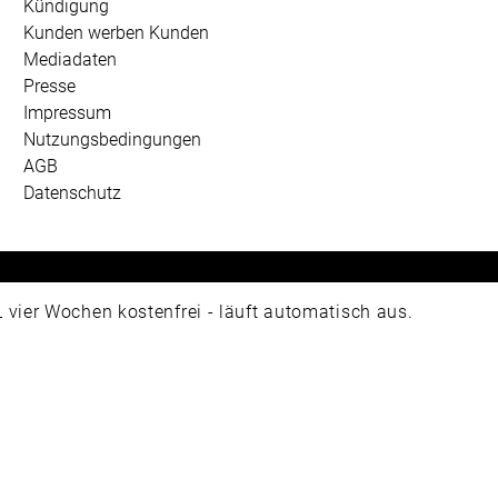
Kündigung
Kunden werben Kunden
Mediadaten
Presse
Impressum
Nutzungsbedingungen
AGB
Datenschutz
 Universum Verlag GmbH, Wettinerstraße 3-5, 65189 Wiesbad
ier Wochen kostenfrei - läuft automatisch aus.