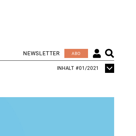
NEWSLETTER
ABO
INHALT #01/2021
TITELTHEMA
RETTER AUS
LEIDENSCHAFT
EDITORIAL
IMPROVISIEREN UND
INSPIRIEREN