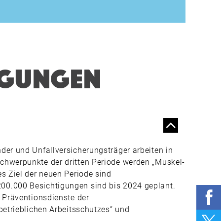
SPRINT
EINE(R) FÜR ALLE
AUSGEZEICHNETES
GESUNDHEITS­
MANAGEMENT
tigungen
MEGATREND
NACHHALTIGKEIT
PRODUKTE & MÄRKTE
MARKTPLATZ
SICHERER AUFTRITT
der und Unfallversicherungsträger arbeiten in
BEI SCHNEE UND EIS
chwerpunkte der dritten Periode werden „Muskel-
UVEX WEITET USA-
s Ziel der neuen Periode sind
ENGAGEMENT AUS
00.000 Besichtigungen sind bis 2024 geplant.
IM HANDUMDREHEN
e Präventionsdienste der
HOCH UND RUNTER
betrieblichen Arbeitsschutzes“ und