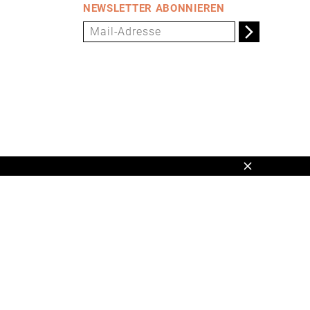
NEWSLETTER ABONNIEREN
Schließen
en,
www.universum.de
,
info@universum.de