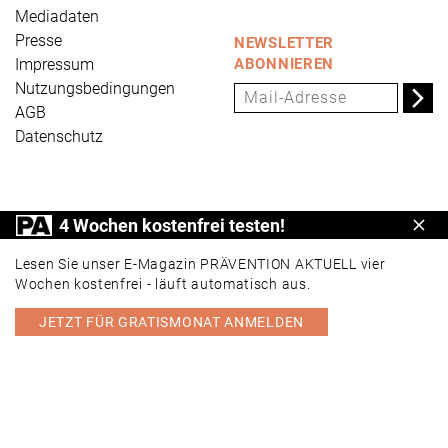
Mediadaten
Presse
NEWSLETTER
Impressum
ABONNIEREN
Nutzungsbedingungen
AGB
Datenschutz
PRÄVENTION AKTUELL ist ein Produkt der Universum
4 Wochen kostenfrei testen!
Schl
Verlag GmbH, Wettinerstraße 3-5, 65189 Wiesbaden,
www.universum.de
,
info@universum.de
Lesen Sie unser E-Magazin PRÄVENTION AKTUELL vier
Wochen kostenfrei - läuft automatisch aus.
JETZT FÜR GRATISMONAT ANMELDEN
PORTAL
E-MAGAZIN