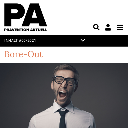
INHALT #05/2021
TITELTHEMA
Bore-Out
EDITORIAL
KURZ & KNAPP
PRAXIS
PRODUKTE & MÄRKTE
UNTERHALTUNG
VORSCHAU