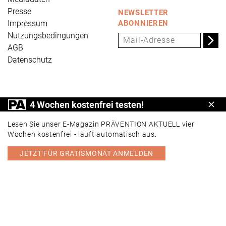
Presse
NEWSLETTER
Impressum
ABONNIEREN
Nutzungsbedingungen
AGB
Datenschutz
PRÄVENTION AKTUELL ist ein Produkt der Universum
4 Wochen kostenfrei testen!
Schl
Verlag GmbH, Wettinerstraße 3-5, 65189 Wiesbaden,
www.universum.de
,
info@universum.de
Lesen Sie unser E-Magazin PRÄVENTION AKTUELL vier
Wochen kostenfrei - läuft automatisch aus.
JETZT FÜR GRATISMONAT ANMELDEN
PORTAL
E-MAGAZIN