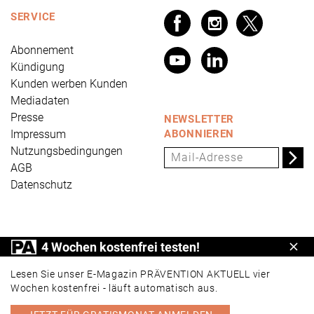
SERVICE
Abonnement
Kündigung
Kunden werben Kunden
Mediadaten
Presse
NEWSLETTER
Impressum
ABONNIEREN
Nutzungsbedingungen
AGB
Datenschutz
PRÄVENTION AKTUELL ist ein Produkt der Universum
4 Wochen kostenfrei testen!
Schl
Verlag GmbH, Wettinerstraße 3-5, 65189 Wiesbaden,
www.universum.de
,
info@universum.de
Lesen Sie unser E-Magazin PRÄVENTION AKTUELL vier
Wochen kostenfrei - läuft automatisch aus.