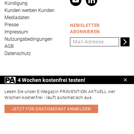
Kündigung
Kunden werben Kunden
Mediadaten
Presse
NEWSLETTER
Impressum
ABONNIEREN
Nutzungsbedingungen
AGB
Datenschutz
PRÄVENTION AKTUELL ist ein Produkt der Universum
4 Wochen kostenfrei testen!
Schl
Verlag GmbH, Wettinerstraße 3-5, 65189 Wiesbaden,
www.universum.de
,
info@universum.de
Lesen Sie unser E-Magazin PRÄVENTION AKTUELL vier
Wochen kostenfrei - läuft automatisch aus.
JETZT FÜR GRATISMONAT ANMELDEN
PORTAL
E-MAGAZIN