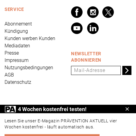
SERVICE
Abonnement
Kündigung
Kunden werben Kunden
Mediadaten
Presse
NEWSLETTER
Impressum
ABONNIEREN
Nutzungsbedingungen
AGB
Datenschutz
PRÄVENTION AKTUELL ist ein Produkt der Universum
4 Wochen kostenfrei testen!
Schl
Verlag GmbH, Wettinerstraße 3-5, 65189 Wiesbaden,
www.universum.de
,
info@universum.de
Lesen Sie unser E-Magazin PRÄVENTION AKTUELL vier
Wochen kostenfrei - läuft automatisch aus.