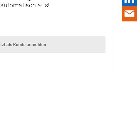
 automatisch aus!
PRAXIS
ZUG UM ZUG
SICHERHEIT
PRODUKTE & MÄRKTE
tzt als Kunde anmelden
PSA UND
BRANCHENINFOS
DAMALS
WALFÄNGER
AUSBLICK
TERMINE