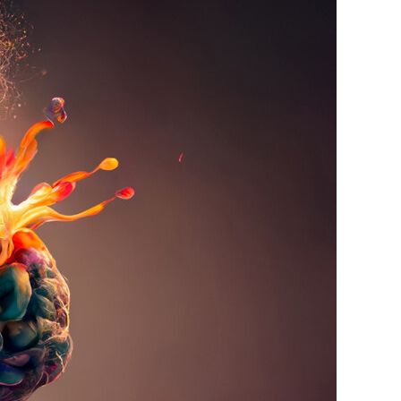
ZUKUNFT
WIE AUS DER SIFA
DIE SIFA 4.0 WIRD
„THE NEW NORMAL“
IN DIGITALEN ZEITEN
EXOSKELETTE: EINE
CHANCE FÜR DIE
PRÄVENTION
SICHER UND GESUND
ARBEITEN
LERNEN ALS
ERLEBNIS
„WIR WOLLEN DIE
PLATTFORM FÜR
ARBEITSSCHUTZ
SEIN“