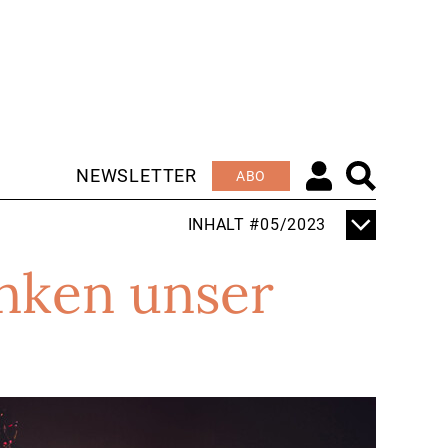
NEWSLETTER
ABO
INHALT #05/2023
EDITORIAL
nken unser
HEUTE SCHON
WISSEN, WAS
MORGEN WICHTIG
IST
SCHWERPUNKT
DER BLICK IN DIE