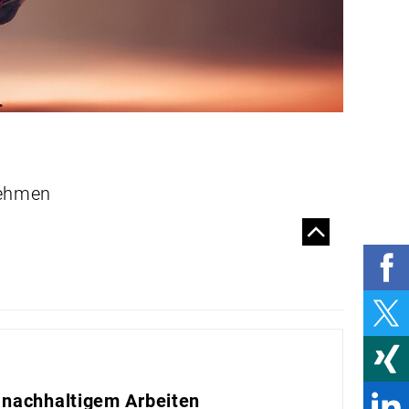
GUT FÜHREN
NEUROLEADERSHIP:
WIE DAS DENKEN
UNSER HANDELN
BESTIMMT
WIE
UNTERWEISUNGEN
ONLINE GELINGEN
nehmen
NACHHALTIG UND
INNOVATIV ARBEITEN
HAT LITHIUM BALD
AUSGEDIENT?
ALLES, WAS RECHT IST
BEGRABEN UNTER
BETON
 nachhaltigem Arbeiten