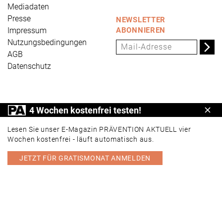
Mediadaten
Presse
NEWSLETTER
Impressum
ABONNIEREN
Nutzungsbedingungen
AGB
Datenschutz
PRÄVENTION AKTUELL ist ein Produkt der Universum
4 Wochen kostenfrei testen!
Schl
Verlag GmbH, Wettinerstraße 3-5, 65189 Wiesbaden,
www.universum.de
,
info@universum.de
Lesen Sie unser E-Magazin PRÄVENTION AKTUELL vier
Wochen kostenfrei - läuft automatisch aus.
JETZT FÜR GRATISMONAT ANMELDEN
PORTAL
E-MAGAZIN