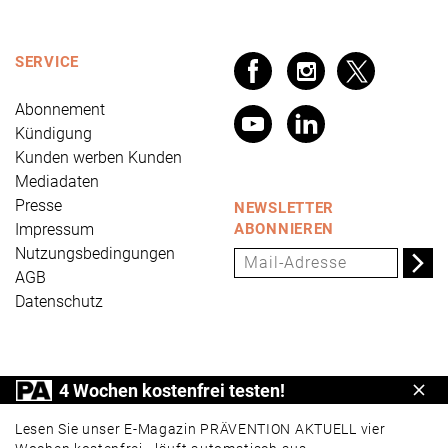
SERVICE
Abonnement
Kündigung
Kunden werben Kunden
Mediadaten
Presse
NEWSLETTER
Impressum
ABONNIEREN
Nutzungsbedingungen
AGB
Datenschutz
PRÄVENTION AKTUELL ist ein Produkt der Universum
4 Wochen kostenfrei testen!
Schl
Verlag GmbH, Wettinerstraße 3-5, 65189 Wiesbaden,
www.universum.de
,
info@universum.de
Lesen Sie unser E-Magazin PRÄVENTION AKTUELL vier