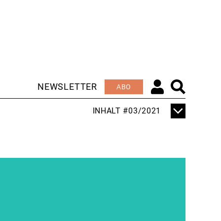
NEWSLETTER
ABO
INHALT #03/2021
TITELTHEMA
"ORDENTLICH DRUCK
AUF DER SCHIENE"
EDITORIAL
WIR REDEN BLECH