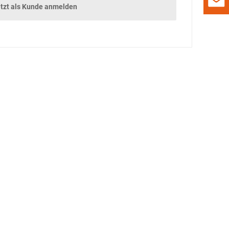
tzt als Kunde anmelden
DAMALS
GADGETS
GEWINNSPIEL
VORSCHAU
VORSCHAU