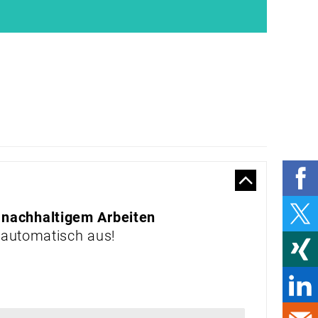
VERBUNDEN STATT
GEBUNDEN
VORBILDLICH
NACHHALTIG
PRODUKTE & MÄRKTE
MARKTPLATZ
VERLADEN,
TRANSPORTIEREN,
RÜCKEN SCHONEN
STIMULIERENDES
SCHUHWERK
 nachhaltigem Arbeiten
UV-SCHUTZ ZUM
 automatisch aus!
ANZIEHEN
HELFER FÜR DEN
RÜCKEN
UNTERHALTUNG