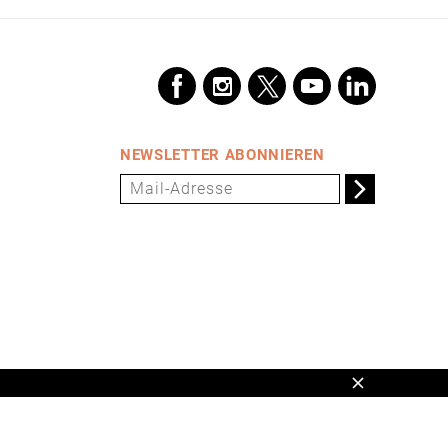
NEWSLETTER ABONNIEREN
Schließen
en,
www.universum.de
,
info@universum.de