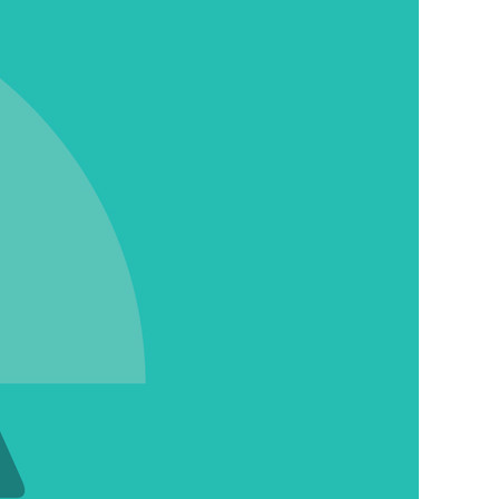
KURZ & KNAPP
MELDUNGEN
ALLES, WAS RECHT
IST
RECHTSPRECHUNG &
URTEILE
ZAHLEN & FAKTEN
PRAXIS
RÄUME HÖRBAR
MACHEN
SCHÖNE NEUE
ARBEITSWELT?
MEHR ALS GELD
ES GEHT RUND