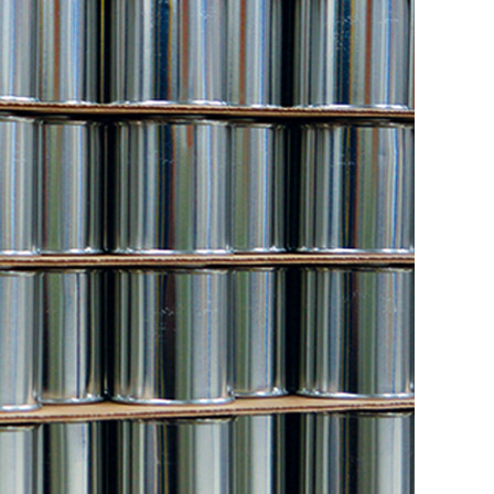
KURZ & KNAPP
MELDUNGEN
ALLES, WAS RECHT
IST
RECHTSPRECHUNG &
URTEILE
ZAHLEN & FAKTEN
PRAXIS
RÄUME HÖRBAR
MACHEN
SCHÖNE NEUE
ARBEITSWELT?
MEHR ALS GELD
ES GEHT RUND