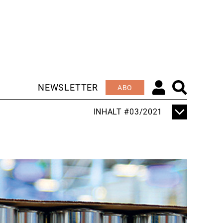
NEWSLETTER
ABO
INHALT #03/2021
TITELTHEMA
"ORDENTLICH DRUCK
AUF DER SCHIENE"
EDITORIAL
WIR REDEN BLECH