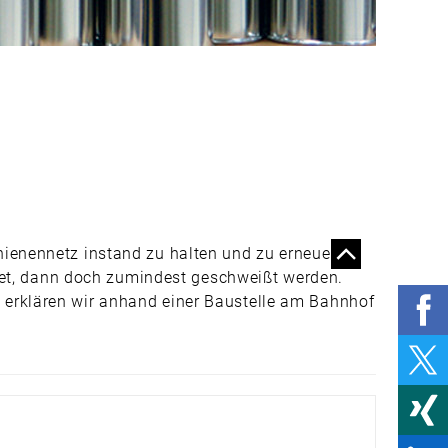
VERBUNDEN STATT
GEBUNDEN
VORBILDLICH
NACHHALTIG
PRODUKTE & MÄRKTE
MARKTPLATZ
VERLADEN,
TRANSPORTIEREN,
RÜCKEN SCHONEN
hienennetz instand zu halten und zu erneuern.
STIMULIERENDES
iedet, dann doch zumindest geschweißt werden.
SCHUHWERK
 erklären wir anhand einer Baustelle am Bahnhof
UV-SCHUTZ ZUM
ANZIEHEN
HELFER FÜR DEN
RÜCKEN
UNTERHALTUNG