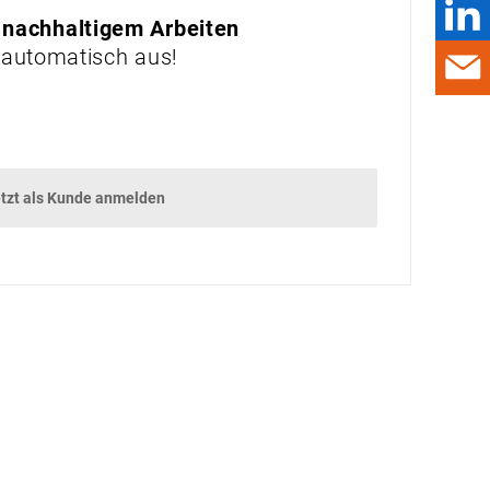
 nachhaltigem Arbeiten
DAMALS
 automatisch aus!
GADGETS
GEWINNSPIEL
VORSCHAU
tzt als Kunde anmelden
VORSCHAU