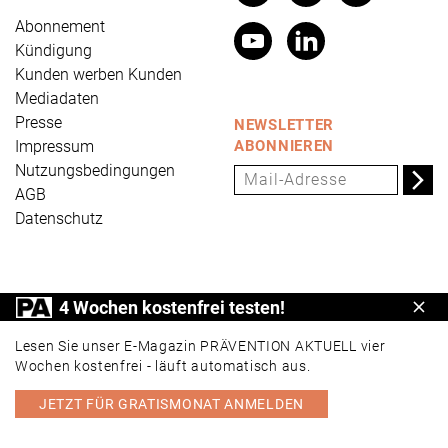
Abonnement
Kündigung
Kunden werben Kunden
Mediadaten
Presse
NEWSLETTER
Impressum
ABONNIEREN
Nutzungsbedingungen
AGB
Datenschutz
PRÄVENTION AKTUELL ist ein Produkt der Universum
4 Wochen kostenfrei testen!
Schl
Verlag GmbH, Wettinerstraße 3-5, 65189 Wiesbaden,
www.universum.de
,
info@universum.de
Lesen Sie unser E-Magazin PRÄVENTION AKTUELL vier
Wochen kostenfrei - läuft automatisch aus.
JETZT FÜR GRATISMONAT ANMELDEN
PORTAL
E-MAGAZIN