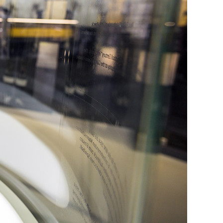
KURZ & KNAPP
MELDUNGEN
MARKT
ALLES, WAS RECHT
IST
RECHTSPRECHUNG &
URTEILE
ZAHLEN & FAKTEN
PRAXIS
SCHUHE GEGEN
METALLSCHMELZEN
GUT ORGANISIERT
DER WANDEL ALS
NORMALZUSTAND