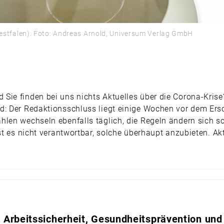
stfalen). Foto: Andreas Arnold, Universum Verlag GmbH
Sie finden bei uns nichts Aktuelles über die Corona-Kris
nd: Der Redaktionsschluss liegt einige Wochen vor dem Er
len wechseln ebenfalls täglich, die Regeln ändern sich sc
st es nicht verantwortbar, solche überhaupt anzubieten. Ak
Arbeitssicherheit, Gesundheitsprävention und