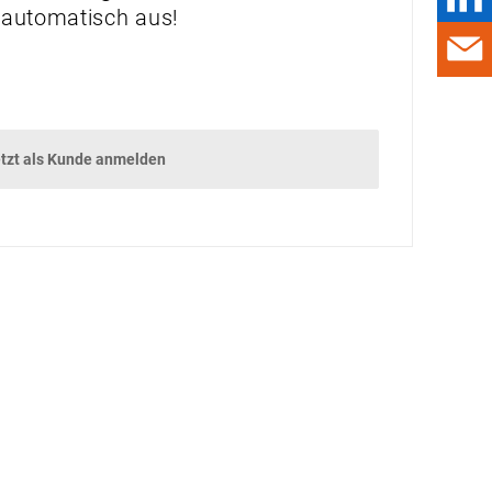
UNTERHALTUNG
 automatisch aus!
DAMALS
GADGETS
GEWINNSPIEL
tzt als Kunde anmelden
VORSCHAU
VORSCHAU