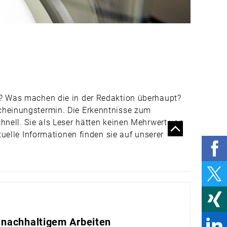
HOMEOFFICE? KEIN
ALLHEILMITTEL
CORONAS
GROSSVÄTER
PSA GEGEN
ABSTURZ –
WARTUNG UND
PRÜFUNG
e? Was machen die in der Redaktion überhaupt?
scheinungstermin. Die Erkenntnisse zum
PRÄVENTION
AKTUELL IM
hnell. Sie als Leser hätten keinen Mehrwert von
FRISCHEN LOOK
tuelle Informationen finden sie auf unserer
TESTEN – ABER
BITTE MIT
KÖPFCHEN!
WELLNESS FOR
FREE: GESÜNDER
DANK WALBBADEN
 nachhaltigem Arbeiten